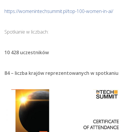
https://womenintechsummit.pl/top-100-women-in-ai/
Spotkanie w liczbach:
10 428
uczestników
84
– liczba krajów reprezentowanych w spotkaniu