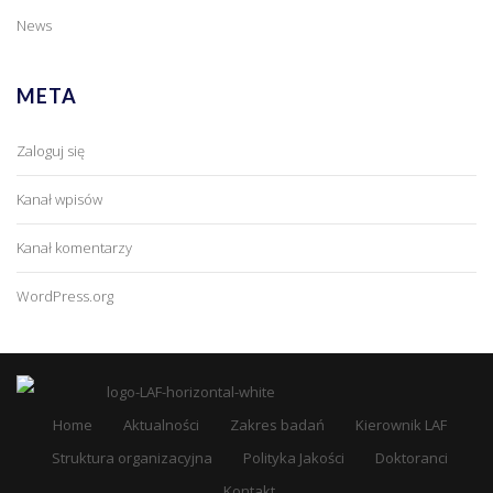
News
META
Zaloguj się
Kanał wpisów
Kanał komentarzy
WordPress.org
Home
Aktualności
Zakres badań
Kierownik LAF
Struktura organizacyjna
Polityka Jakości
Doktoranci
Kontakt