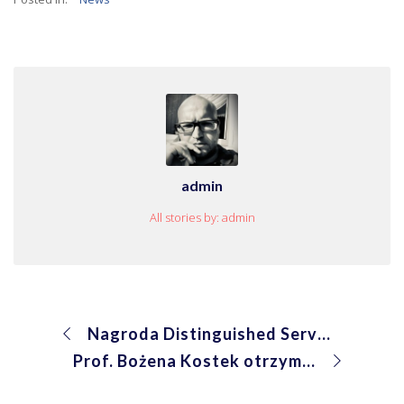
admin
All stories by: admin
Nagroda Distinguished Service Medal Award dla prof. Bożeny Kostek
Prof. Bożena Kostek otrzymała medal 50-lecia Polskiej Sekcji IEEE