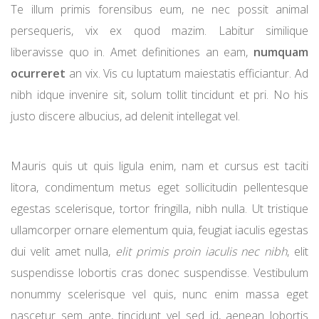
Te illum primis forensibus eum, ne nec possit animal
persequeris, vix ex quod mazim. Labitur similique
liberavisse quo in. Amet definitiones an eam,
numquam
ocurreret
an vix. Vis cu luptatum maiestatis efficiantur. Ad
nibh idque invenire sit, solum tollit tincidunt et pri. No his
justo discere albucius, ad delenit intellegat vel.
Mauris quis ut quis ligula enim, nam et cursus est taciti
litora, condimentum metus eget sollicitudin pellentesque
egestas scelerisque, tortor fringilla, nibh nulla. Ut tristique
ullamcorper ornare elementum quia, feugiat iaculis egestas
dui velit amet nulla,
elit primis proin iaculis nec nibh
, elit
suspendisse lobortis cras donec suspendisse. Vestibulum
nonummy scelerisque vel quis, nunc enim massa eget
nascetur sem ante, tincidunt vel sed id, aenean lobortis