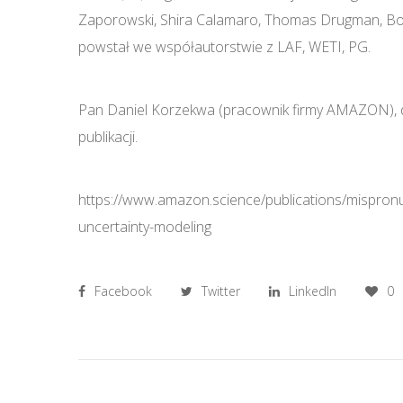
Zaporowski, Shira Calamaro, Thomas Drugman, Bo
powstał we współautorstwie z LAF, WETI, PG.
Pan Daniel Korzekwa (pracownik firmy AMAZON), do
publikacji.
https://www.amazon.science/publications/mispronunc
uncertainty-modeling
Facebook
Twitter
LinkedIn
0