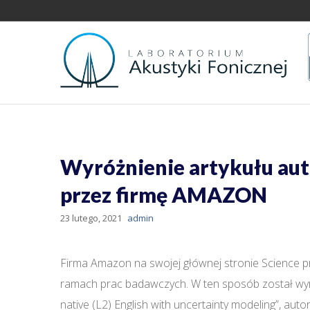
Wyróżnienie artykułu au
przez firmę AMAZON
23 lutego, 2021
admin
Firma Amazon na swojej głównej stronie Science pr
ramach prac badawczych. W ten sposób został wyró
native (L2) English with uncertainty modeling”, a