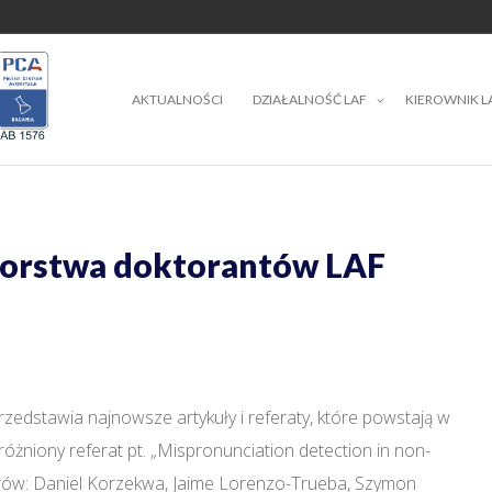
AKTUALNOŚCI
DZIAŁALNOŚĆ LAF
KIEROWNIK L
torstwa doktorantów LAF
zedstawia najnowsze artykuły i referaty, które powstają w
żniony referat pt. „Mispronunciation detection in non-
utorów: Daniel Korzekwa, Jaime Lorenzo-Trueba, Szymon